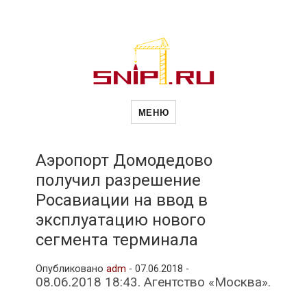
Новости
Сайт о строительной отрасли и
недвижимости в Россиии и за
МЕНЮ
рубежом. Каждый день
обновляются Новости
строительства, архитекутры,
строительств
блгоустройства, недвижимости и
другие связанные со стройкой
Аэропорт Домодедово
рубрики
получил разрешение
и
Росавиации на ввод в
эксплуатацию нового
недвижимост
сегмента терминала
Опубликовано
adm
-
07.06.2018 -
08.06.2018 18:43. Агентство «Москва».