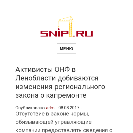
Новости
Сайт о строительной отрасли и
недвижимости в Россиии и за
МЕНЮ
рубежом. Каждый день
обновляются Новости
строительства, архитекутры,
строительств
блгоустройства, недвижимости и
другие связанные со стройкой
Активисты ОНФ в
рубрики
Ленобласти добиваются
и
изменения регионального
закона о капремонте
недвижимост
Опубликовано
adm
-
08.08.2017 -
Отсутствие в законе нормы,
обязывающей управляющие
компании предоставлять сведения о