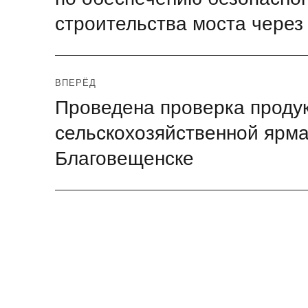
записям
строительства моста через
ВПЕРЁД
Проведена проверка проду
Следующая
запись:
сельскохозяйственной ярма
Благовещенске