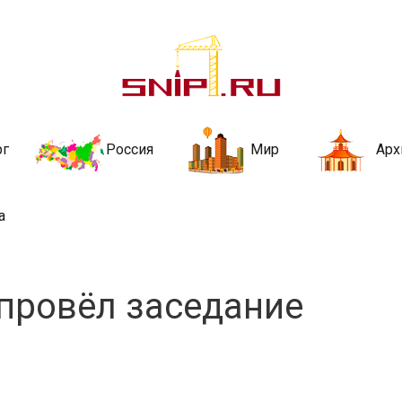
ительства и не
ии и за рубежом. Каждый день обновляются Новости строительства, ар
стройкой рубрики
рг
Россия
Мир
Арх
а
провёл заседание