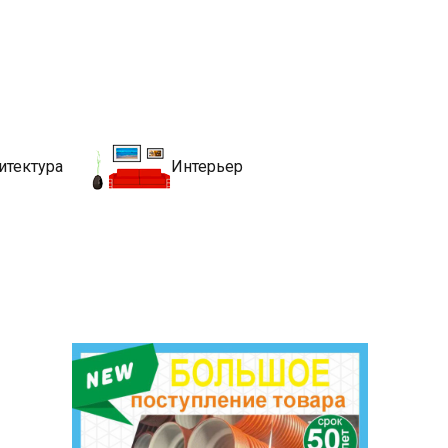
движимости
хитекутры, блгоустройства, недвижимости и другие связанные со
итектура
Интерьер