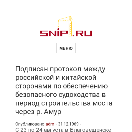
Новости
Сайт о строительной отрасли и
недвижимости в Россиии и за
МЕНЮ
рубежом. Каждый день
обновляются Новости
строительства, архитекутры,
строительств
блгоустройства, недвижимости и
другие связанные со стройкой
Подписан протокол между
рубрики
российской и китайской
и
сторонами по обеспечению
безопасного судоходства в
недвижимост
период строительства моста
через р. Амур
Опубликовано
adm
-
31.12.1969 -
С 23 по 24 августа в Благовещенске