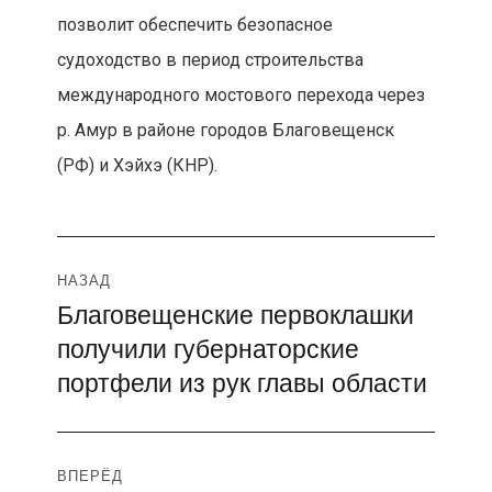
позволит обеспечить безопасное
судоходство в период строительства
международного мостового перехода через
р. Амур в районе городов Благовещенск
(РФ) и Хэйхэ (КНР).
Навигация
НАЗАД
Благовещенские первоклашки
Предыдущая
по
получили губернаторские
запись:
записям
портфели из рук главы области
ВПЕРЁД