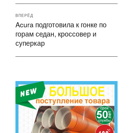
ВПЕРЁД
Acura подготовила к гонке по
Следующая
горам седан, кроссовер и
запись:
суперкар