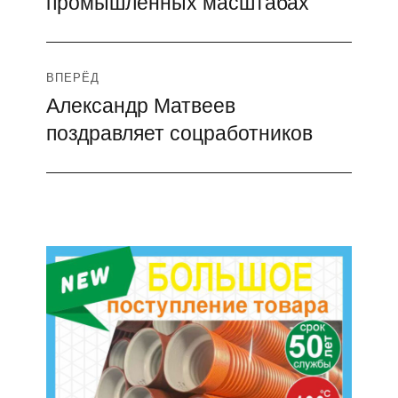
промышленных масштабах
ВПЕРЁД
Александр Матвеев
Следующая
поздравляет соцработников
запись: