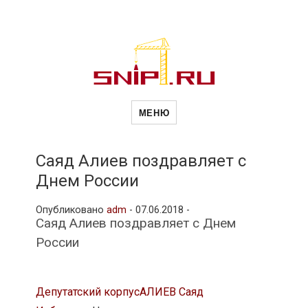
Новости
Сайт о строительной отрасли и
недвижимости в Россиии и за
МЕНЮ
рубежом. Каждый день
обновляются Новости
строительства, архитекутры,
строительств
блгоустройства, недвижимости и
другие связанные со стройкой
Саяд Алиев поздравляет с
рубрики
Днем России
и
Опубликовано
adm
-
07.06.2018 -
Саяд Алиев поздравляет с Днем
недвижимост
России
Депутатский корпус
АЛИЕВ Саяд