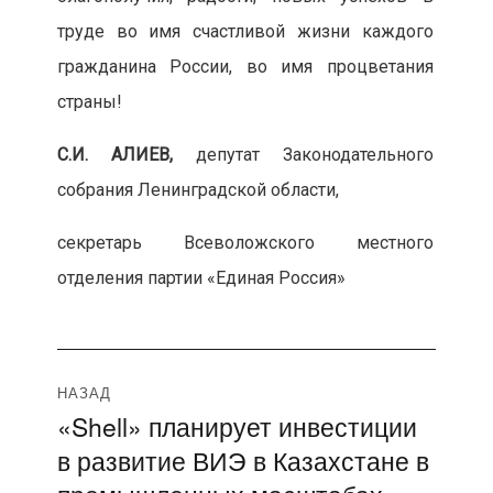
труде во имя счастливой жизни каждого
гражданина России, во имя процветания
страны!
С.И. АЛИЕВ,
депутат Законодательного
собрания Ленинградской области,
секретарь Всеволожского местного
отделения партии «Единая Россия»
Навигация
НАЗАД
«Shell» планирует инвестиции
Предыдущая
по
в развитие ВИЭ в Казахстане в
запись:
записям