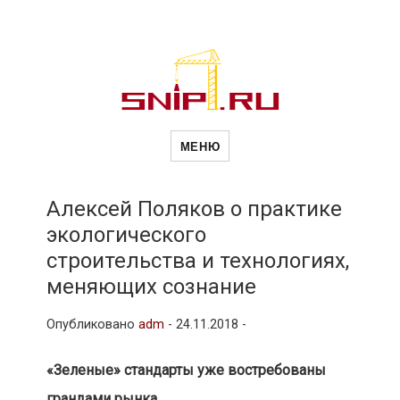
Новости
Сайт о строительной отрасли и
недвижимости в Россиии и за
МЕНЮ
рубежом. Каждый день
обновляются Новости
строительства, архитекутры,
строительств
блгоустройства, недвижимости и
другие связанные со стройкой
Алексей Поляков о практике
рубрики
экологического
и
строительства и технологиях,
меняющих сознание
недвижимост
Опубликовано
adm
-
24.11.2018 -
«Зеленые» стандарты уже востребованы
грандами рынка