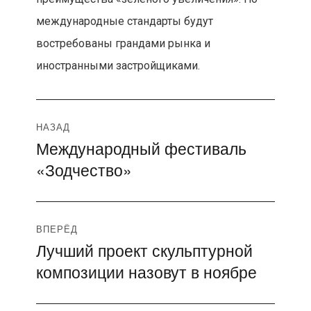
международные стандарты будут
востребованы грандами рынка и
иностранными застройщиками.
Навигация
НАЗАД
Международный фестиваль
Предыдущая
по
«Зодчество»
запись:
записям
ВПЕРЁД
Лучший проект скульптурной
Следующая
композиции назовут в ноябре
запись: