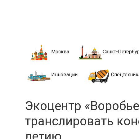
Новости стро
Сайт о строительной отрасли и недвижимости в Росси
Москва
Санкт-Петербу
Инновации
Спецтехник
Экоцентр «Воробье
транслировать кон
летию