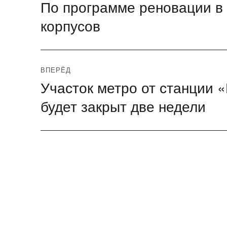
По программе реновации в 
Предыдущая
по
запись:
корпусов
записям
ВПЕРЁД
Участок метро от станции
Следующая
запись:
будет закрыт две недели