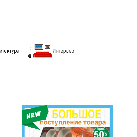
движимости
хитекутры, блгоустройства, недвижимости и другие связанные со
итектура
Интерьер