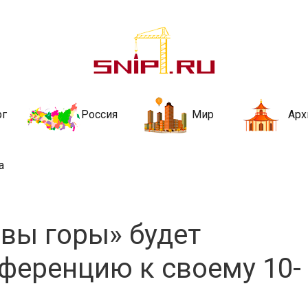
ительства и не
ии и за рубежом. Каждый день обновляются Новости строительства, ар
стройкой рубрики
рг
Россия
Мир
Арх
а
вы горы» будет
ференцию к своему 10-