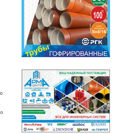
до
ро