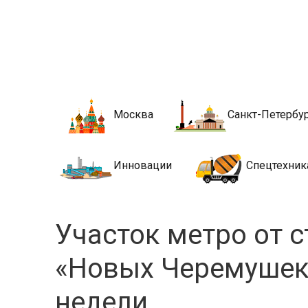
Новости стро
Сайт о строительной отрасли и недвижимости в Росси
Москва
Санкт-Петербу
Инновации
Спецтехник
Участок метро от 
«Новых Черемушек»
недели