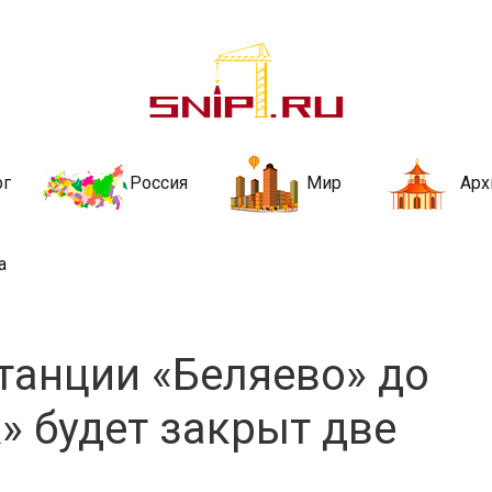
ительства и не
ии и за рубежом. Каждый день обновляются Новости строительства, ар
стройкой рубрики
рг
Россия
Мир
Арх
а
станции «Беляево» до
 будет закрыт две