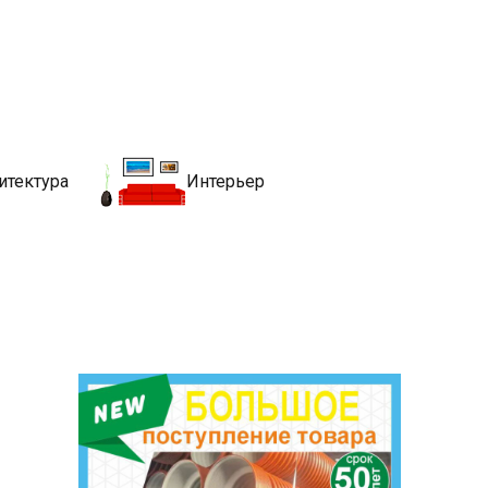
движимости
хитекутры, блгоустройства, недвижимости и другие связанные со
итектура
Интерьер