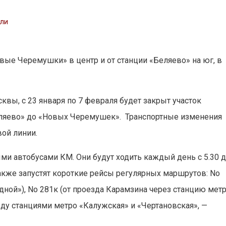
сли
вые Черемушки» в центр и от станции «Беляево» на юг, в
вы, с 23 января по 7 февраля будет закрыт участок
еляево» до «Новых Черемушек». Транспортные изменения
ой линии.
и автобусами КМ. Они будут ходить каждый день с 5.30 
акже запустят короткие рейсы регулярных маршрутов: No
дной»), No 281к (от проезда Карамзина через станцию мет
жду станциями метро «Калужская» и «Чертановская», —