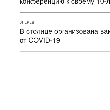
конференцию к своему 10-
записям
ВПЕРЁД
В столице организована ва
Следующая
запись:
от COVID-19