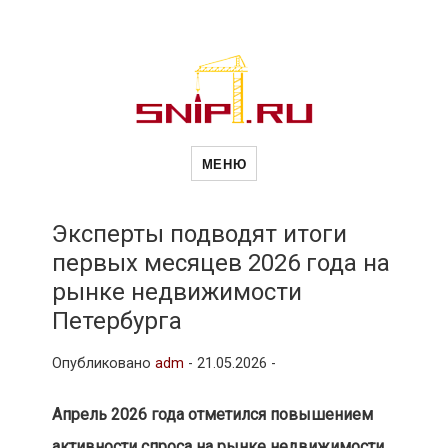
Новости
Сайт о строительной отрасли и
недвижимости в Россиии и за
МЕНЮ
рубежом. Каждый день
обновляются Новости
строительства, архитекутры,
строительств
блгоустройства, недвижимости и
другие связанные со стройкой
Эксперты подводят итоги
рубрики
первых месяцев 2026 года на
и
рынке недвижимости
Петербурга
недвижимост
Опубликовано
adm
-
21.05.2026 -
Апрель 2026 года отметился повышением
активности спроса на рынке недвижимости