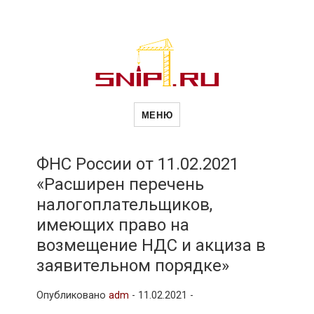
Новости
Сайт о строительной отрасли и
недвижимости в Россиии и за
МЕНЮ
рубежом. Каждый день
обновляются Новости
строительства, архитекутры,
строительств
блгоустройства, недвижимости и
другие связанные со стройкой
ФНС России от 11.02.2021
рубрики
«Расширен перечень
и
налогоплательщиков,
имеющих право на
недвижимост
возмещение НДС и акциза в
заявительном порядке»
Опубликовано
adm
-
11.02.2021 -