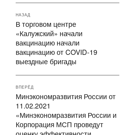
Навигация
НАЗАД
В торговом центре
Предыдущая
по
«Калужский» начали
запись:
записям
вакцинацию начали
вакцинацию от COVID-19
выездные бригады
ВПЕРЁД
Минэкономразвития России от
Следующая
11.02.2021
запись:
«Минэкономразвития России и
Корпорация МСП проведут
оценку эффективности