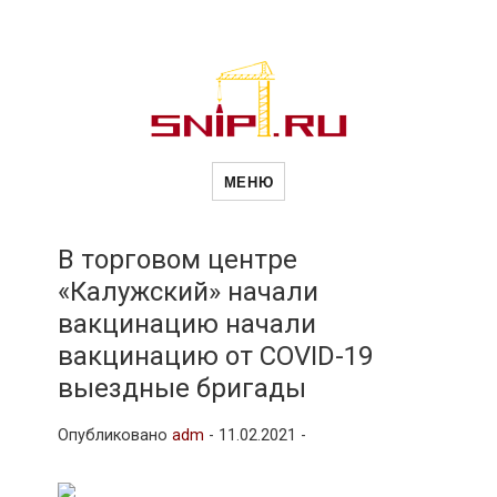
Новости
Сайт о строительной отрасли и
недвижимости в Россиии и за
МЕНЮ
рубежом. Каждый день
обновляются Новости
строительства, архитекутры,
строительств
блгоустройства, недвижимости и
другие связанные со стройкой
В торговом центре
рубрики
«Калужский» начали
и
вакцинацию начали
вакцинацию от COVID-19
недвижимост
выездные бригады
Опубликовано
adm
-
11.02.2021 -