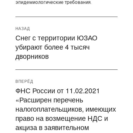
эпидемиологические требования.
Навигация
НАЗАД
Снег с территории ЮЗАО
Предыдущая
по
убирают более 4 тысяч
запись:
записям
дворников
ВПЕРЁД
ФНС России от 11.02.2021
Следующая
«Расширен перечень
запись:
налогоплательщиков, имеющих
право на возмещение НДС и
акциза в заявительном