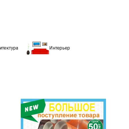
движимости
хитекутры, блгоустройства, недвижимости и другие связанные со
итектура
Интерьер