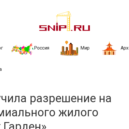
ительства и не
ии и за рубежом. Каждый день обновляются Новости строительства, ар
стройкой рубрики
рг
Россия
Мир
Арх
а
чила разрешение на
миального жилого
 Гарден»