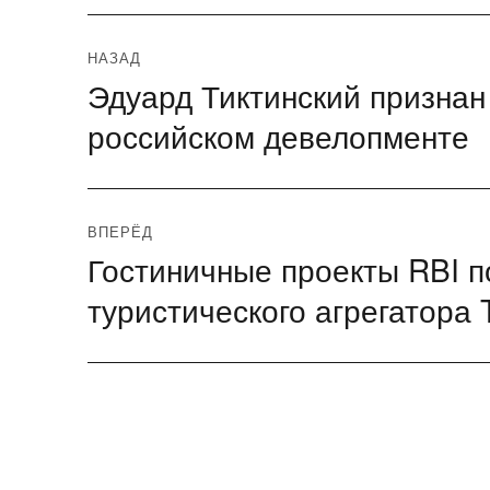
Навигация
НАЗАД
Эдуард Тиктинский признан
Предыдущая
по
запись:
российском девелопменте
записям
ВПЕРЁД
Гостиничные проекты RBI п
Следующая
запись:
туристического агрегатора 