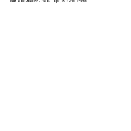
сайта компании /
На платформе WordPress