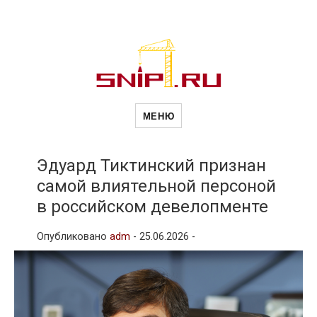
Новости
Сайт о строительной отрасли и
недвижимости в Россиии и за
МЕНЮ
рубежом. Каждый день
обновляются Новости
строительства, архитекутры,
строительств
блгоустройства, недвижимости и
другие связанные со стройкой
Эдуард Тиктинский признан
рубрики
самой влиятельной персоной
и
в российском девелопменте
Опубликовано
adm
-
25.06.2026 -
недвижимост