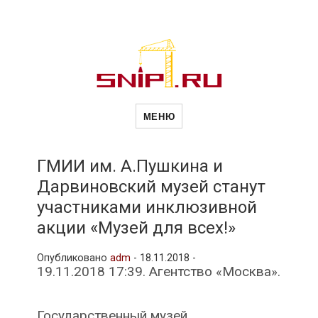
Новости
Сайт о строительной отрасли и
недвижимости в Россиии и за
МЕНЮ
рубежом. Каждый день
обновляются Новости
строительства, архитекутры,
строительств
блгоустройства, недвижимости и
другие связанные со стройкой
ГМИИ им. А.Пушкина и
рубрики
Дарвиновский музей станут
и
участниками инклюзивной
акции «Музей для всех!»
недвижимост
Опубликовано
adm
-
18.11.2018 -
19.11.2018 17:39. Агентство «Москва».
Государственный музей