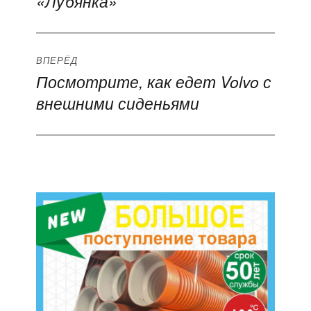
«Лубянка»
ВПЕРЁД
Посмотрите, как едет Volvo с
Следующая
внешними сиденьями
запись: