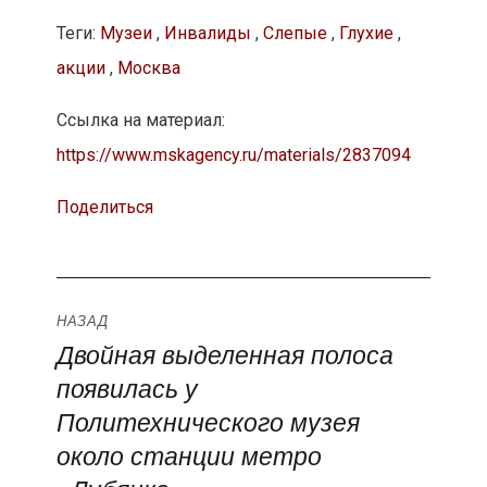
Теги:
Музеи
,
Инвалиды
,
Слепые
,
Глухие
,
акции
,
Москва
Ссылка на материал:
https://www.mskagency.ru/materials/2837094
Поделиться
Навигация
НАЗАД
Двойная выделенная полоса
Предыдущая
по
появилась у
запись:
записям
Политехнического музея
около станции метро