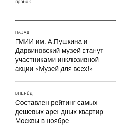
пробок.
Навигация
НАЗАД
ГМИИ им. А.Пушкина и
Предыдущая
по
Дарвиновский музей станут
запись:
записям
участниками инклюзивной
акции «Музей для всех!»
ВПЕРЁД
Составлен рейтинг самых
Следующая
дешевых арендных квартир
запись:
Москвы в ноябре