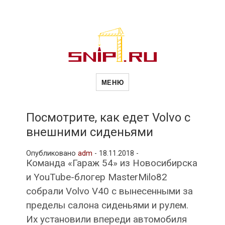
Новости
Сайт о строительной отрасли и
недвижимости в Россиии и за
МЕНЮ
рубежом. Каждый день
обновляются Новости
строительства, архитекутры,
строительств
блгоустройства, недвижимости и
другие связанные со стройкой
Посмотрите, как едет Volvo с
рубрики
внешними сиденьями
и
Опубликовано
adm
-
18.11.2018 -
Команда «Гараж 54» из Новосибирска
недвижимост
и YouTube-блогер MasterMilo82
собрали Volvo V40 с вынесенными за
пределы салона сиденьями и рулем.
Их установили впереди автомобиля