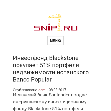
Новости
Сайт о строительной отрасли и
недвижимости в Россиии и за
МЕНЮ
рубежом. Каждый день
обновляются Новости
строительства, архитекутры,
строительств
блгоустройства, недвижимости и
другие связанные со стройкой
Инвестфонд Blackstone
рубрики
покупает 51% портфеля
и
недвижимости испанского
Banco Popular
недвижимост
Опубликовано
adm
-
08.08.2017 -
Испанский банк Santander продает
американскому инвестиционному
фонду Blackstone 51% портфеля