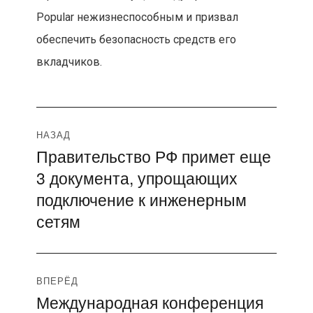
Popular нежизнеспособным и призвал
обеспечить безопасность средств его
вкладчиков.
Навигация
НАЗАД
Правительство РФ примет еще
Предыдущая
по
3 документа, упрощающих
запись:
записям
подключение к инженерным
сетям
ВПЕРЁД
Международная конференция
Следующая