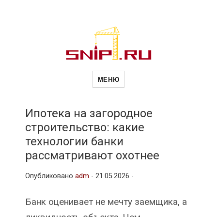
Новости
Сайт о строительной отрасли и
недвижимости в Россиии и за
МЕНЮ
рубежом. Каждый день
обновляются Новости
строительства, архитекутры,
строительств
блгоустройства, недвижимости и
другие связанные со стройкой
Ипотека на загородное
рубрики
строительство: какие
и
технологии банки
рассматривают охотнее
недвижимост
Опубликовано
adm
-
21.05.2026 -
Банк оценивает не мечту заемщика, а