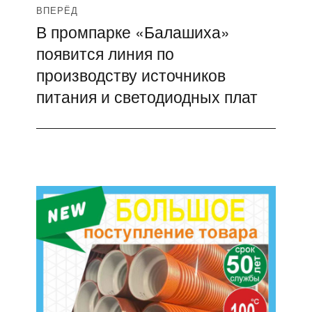
ВПЕРЁД
В промпарке «Балашиха»
Следующая
появится линия по
запись:
производству источников
питания и светодиодных плат