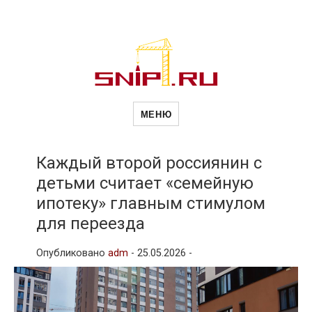
Новости
Сайт о строительной отрасли и
недвижимости в Россиии и за
МЕНЮ
рубежом. Каждый день
обновляются Новости
строительства, архитекутры,
строительств
блгоустройства, недвижимости и
другие связанные со стройкой
Каждый второй россиянин с
рубрики
детьми считает «семейную
и
ипотеку» главным стимулом
для переезда
недвижимост
Опубликовано
adm
-
25.05.2026 -