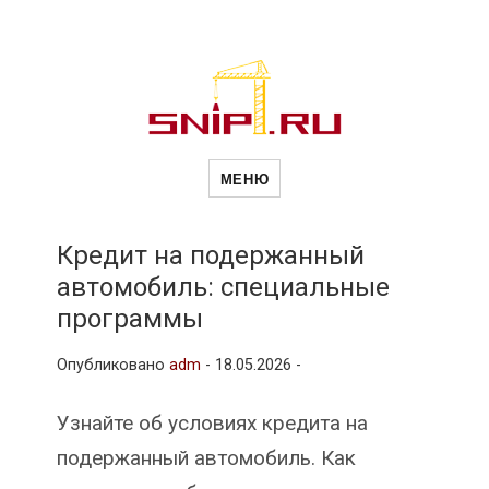
Новости
Сайт о строительной отрасли и
недвижимости в Россиии и за
МЕНЮ
рубежом. Каждый день
обновляются Новости
строительства, архитекутры,
строительств
блгоустройства, недвижимости и
другие связанные со стройкой
Кредит на подержанный
рубрики
автомобиль: специальные
и
программы
Опубликовано
adm
-
18.05.2026 -
недвижимост
Узнайте об условиях кредита на
подержанный автомобиль. Как