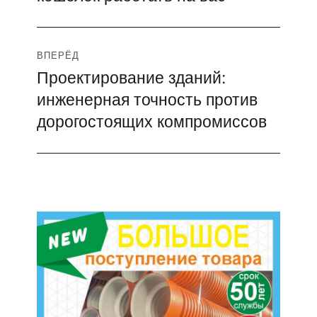
записям
ВПЕРЁД
Проектирование зданий:
Следующая
инженерная точность против
запись:
дорогостоящих компромиссов