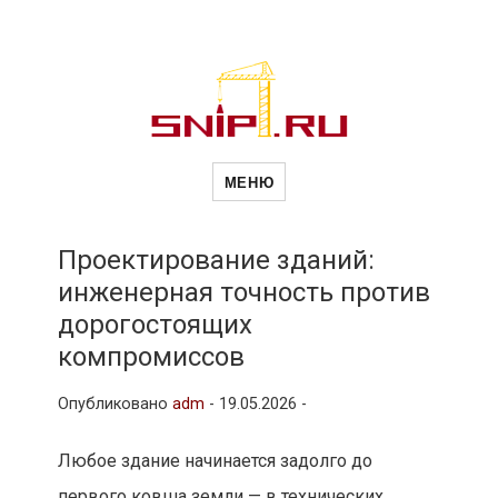
Новости
Сайт о строительной отрасли и
недвижимости в Россиии и за
МЕНЮ
рубежом. Каждый день
обновляются Новости
строительства, архитекутры,
строительств
блгоустройства, недвижимости и
другие связанные со стройкой
Проектирование зданий:
рубрики
инженерная точность против
и
дорогостоящих
компромиссов
недвижимост
Опубликовано
adm
-
19.05.2026 -
Любое здание начинается задолго до
первого ковша земли — в технических