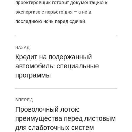
проектировщик готовит документацию к
экспертизе с первого дня — а не в
последнюю ночь перед сдачей.
Навигация
НАЗАД
Кредит на подержанный
Предыдущая
по
автомобиль: специальные
запись:
записям
программы
ВПЕРЁД
Проволочный лоток:
Следующая
преимущества перед листовым
запись:
для слаботочных систем