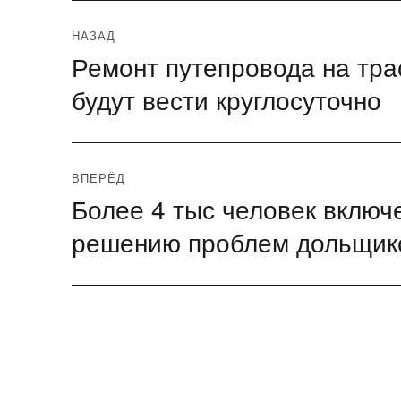
Навигация
НАЗАД
Ремонт путепровода на тра
Предыдущая
по
запись:
будут вести круглосуточно
записям
ВПЕРЁД
Более 4 тыс человек включ
Следующая
запись:
решению проблем дольщик