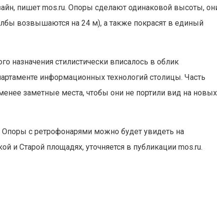
айн, пишет mos.ru. Опоры сделают одинаковой высоты, он
олбы возвышаются на 24 м), а также покрасят в единый
ого назначения стилистически вписалось в облик
партаменте информационных технологий столицы. Часть
менее заметные места, чтобы они не портили вид на новы
. Опоры с ретрофонарями можно будет увидеть на
ой и Старой площадях, уточняется в публикации mos.ru.