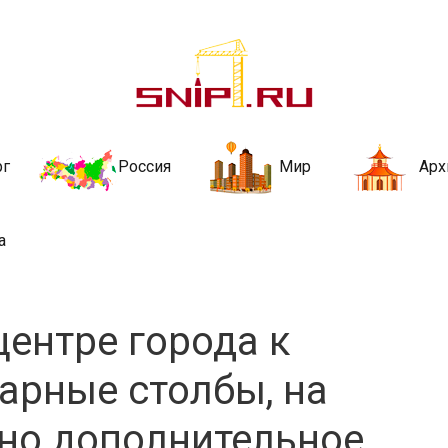
ительства и не
ии и за рубежом. Каждый день обновляются Новости строительства, ар
стройкой рубрики
рг
Россия
Мир
Арх
а
центре города к
арные столбы, на
но дополнительное