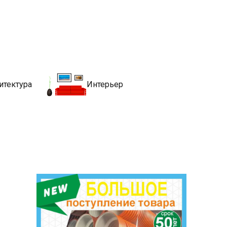
движимости
хитекутры, блгоустройства, недвижимости и другие связанные со
итектура
Интерьер