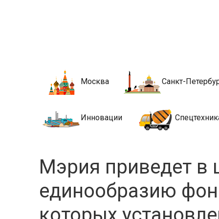
Новости стро
Сайт о строительной отрасли и недвижимости в Росси
Москва
Санкт-Петербу
Инновации
Спецтехник
Мэрия приведет в 
единообразию фон
которых установле