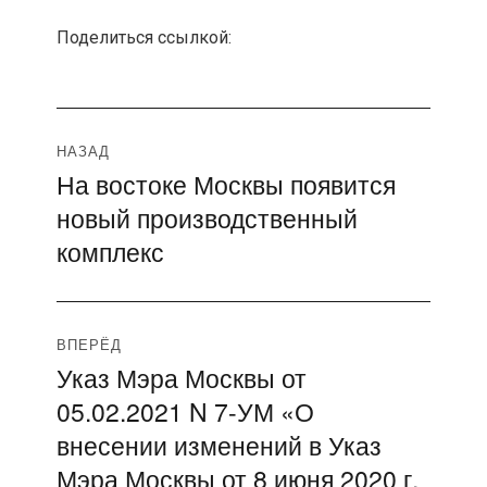
Поделиться ссылкой:
Навигация
НАЗАД
На востоке Москвы появится
Предыдущая
по
новый производственный
запись:
записям
комплекс
ВПЕРЁД
Указ Мэра Москвы от
Следующая
05.02.2021 N 7-УМ «О
запись:
внесении изменений в Указ
Мэра Москвы от 8 июня 2020 г.