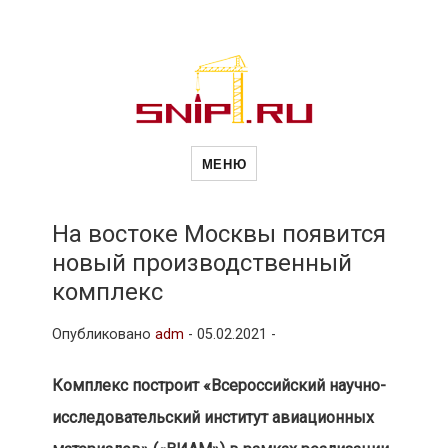
Новости
Сайт о строительной отрасли и
недвижимости в Россиии и за
МЕНЮ
рубежом. Каждый день
обновляются Новости
строительства, архитекутры,
строительств
блгоустройства, недвижимости и
другие связанные со стройкой
На востоке Москвы появится
рубрики
новый производственный
и
комплекс
Опубликовано
adm
-
05.02.2021 -
недвижимост
Комплекс построит «Всероссийский научно-
исследовательский институт авиационных