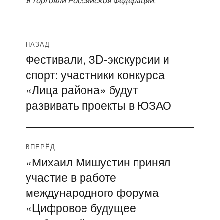
и торговли Российской Федерации.
Навигация
НАЗАД
Фестивали, 3D-экскурсии и
Предыдущая
по
спорт: участники конкурса
запись:
записям
«Лица района» будут
развивать проекты в ЮЗАО
ВПЕРЁД
«Михаил Мишустин принял
Следующая
участие в работе
запись:
международного форума
«Цифровое будущее