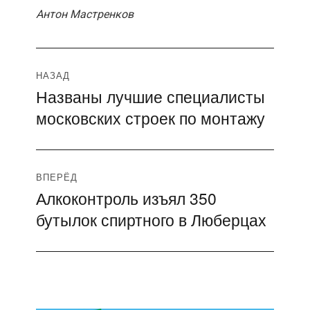
Антон Мастренков
Навигация
НАЗАД
Названы лучшие специалисты
Предыдущая
по
московских строек по монтажу
запись:
записям
ВПЕРЁД
Алкоконтроль изъял 350
Следующая
бутылок спиртного в Люберцах
запись: