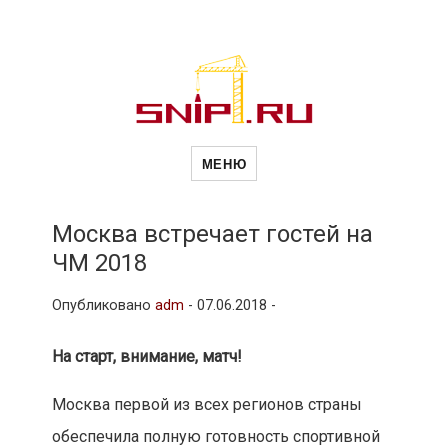
Новости
Сайт о строительной отрасли и
недвижимости в Россиии и за
МЕНЮ
рубежом. Каждый день
обновляются Новости
строительства, архитекутры,
строительств
блгоустройства, недвижимости и
другие связанные со стройкой
Москва встречает гостей на
рубрики
ЧМ 2018
и
Опубликовано
adm
-
07.06.2018 -
недвижимост
На старт, внимание, матч!
Москва первой из всех регионов страны
обеспечила полную готовность спортивной