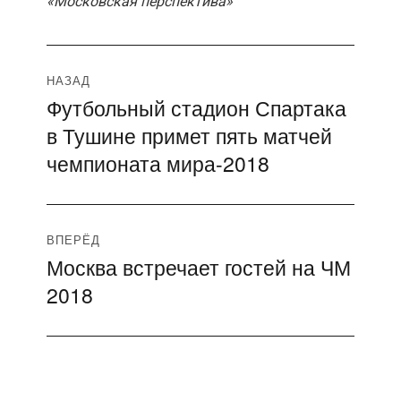
«Московская перспектива»
Навигация
НАЗАД
Футбольный стадион Спартака
Предыдущая
по
в Тушине примет пять матчей
запись:
записям
чемпионата мира-2018
ВПЕРЁД
Москва встречает гостей на ЧМ
Следующая
2018
запись: