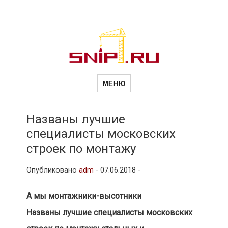
Новости
Сайт о строительной отрасли и
недвижимости в Россиии и за
МЕНЮ
рубежом. Каждый день
обновляются Новости
строительства, архитекутры,
строительств
блгоустройства, недвижимости и
другие связанные со стройкой
Названы лучшие
рубрики
специалисты московских
и
строек по монтажу
Опубликовано
adm
-
07.06.2018 -
недвижимост
А мы монтажники-высотники
Названы лучшие специалисты московских