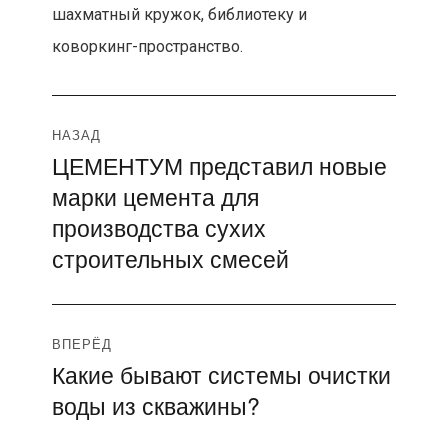
шахматный кружок, библиотеку и
коворкинг-пространство.
Навигация
НАЗАД
ЦЕМЕНТУМ представил новые
Предыдущая
по
марки цемента для
запись:
записям
производства сухих
строительных смесей
ВПЕРЁД
Какие бывают системы очистки
Следующая
воды из скважины?
запись: