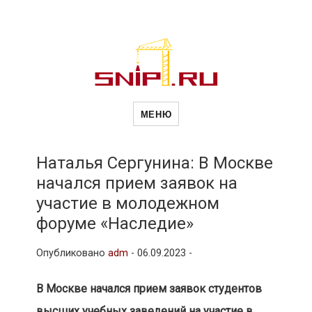
Новости
Сайт о строительной отрасли и
недвижимости в Россиии и за
МЕНЮ
рубежом. Каждый день
обновляются Новости
строительства, архитекутры,
строительств
блгоустройства, недвижимости и
другие связанные со стройкой
Наталья Сергунина: В Москве
рубрики
начался прием заявок на
и
участие в молодежном
форуме «Наследие»
недвижимост
Опубликовано
adm
-
06.09.2023 -
В Москве начался прием заявок студентов
высших учебных заведений на участие в