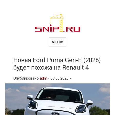
Новости
Сайт о строительной отрасли и
недвижимости в Россиии и за
МЕНЮ
рубежом. Каждый день
обновляются Новости
строительства, архитекутры,
строительств
блгоустройства, недвижимости и
другие связанные со стройкой
Новая Ford Puma Gen‑E (2028)
рубрики
будет похожа на Renault 4
и
Опубликовано
adm
-
03.06.2026 -
недвижимост