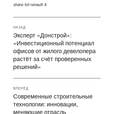
share-lot-renault-4
Навигация
НАЗАД
Эксперт «Донстрой»:
Предыдущая
по
«Инвестиционный потенциал
запись:
записям
офисов от жилого девелопера
растёт за счёт проверенных
решений»
ВПЕРЁД
Современные строительные
Следующая
технологии: инновации,
запись:
меняющие отрасль