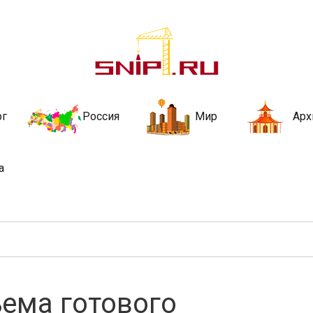
ительства и не
ии и за рубежом. Каждый день обновляются Новости строительства, ар
стройкой рубрики
рг
Россия
Мир
Арх
а
ема готового