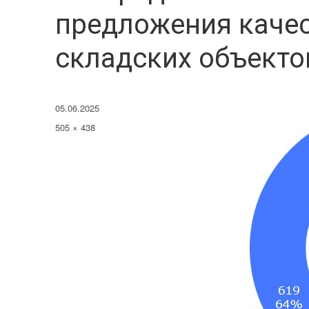
предложения каче
складских объекто
Опубликовано
05.06.2025
Полный
505 × 438
размер