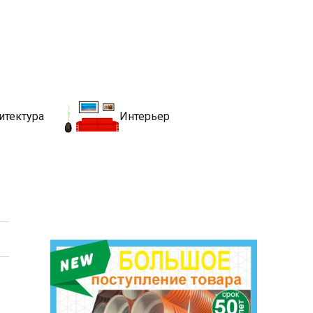
движимости
хитекутры, блгоустройства, недвижимости и другие связанные со
итектура
Интерьер