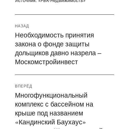
Источник: «РБК-Недвижимость»
Навигация
НАЗАД
Необходимость принятия
Предыдущая
по
закона о фонде защиты
запись:
записям
дольщиков давно назрела –
Москомстройинвест
ВПЕРЁД
Многофункциональный
Следующая
комплекс с бассейном на
запись:
крыше под названием
«Кандинский Баухаус»