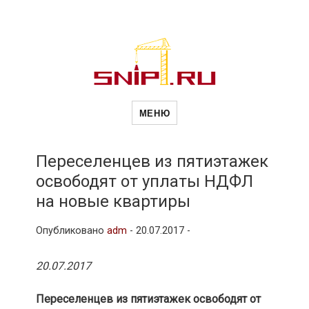
Новости
Сайт о строительной отрасли и
недвижимости в Россиии и за
МЕНЮ
рубежом. Каждый день
обновляются Новости
строительства, архитекутры,
строительств
блгоустройства, недвижимости и
другие связанные со стройкой
Переселенцев из пятиэтажек
рубрики
освободят от уплаты НДФЛ
и
на новые квартиры
Опубликовано
adm
-
20.07.2017 -
недвижимост
20.07.2017
Переселенцев из пятиэтажек освободят от