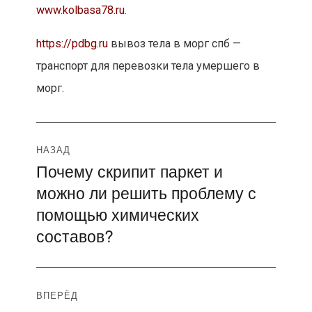
www.kolbasa78.ru.
https://pdbg.ru
вывоз тела в морг спб —
транспорт для перевозки тела умершего в
морг.
Навигация
НАЗАД
Почему скрипит паркет и
Предыдущая
по
можно ли решить проблему с
запись:
записям
помощью химических
составов?
ВПЕРЁД