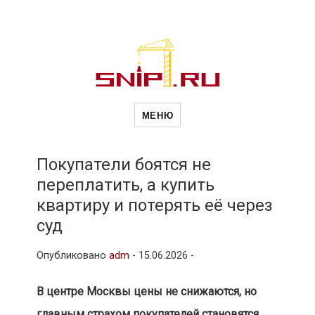
Новости
Сайт о строительной отрасли и
недвижимости в Россиии и за
МЕНЮ
рубежом. Каждый день
обновляются Новости
строительства, архитекутры,
строительств
блгоустройства, недвижимости и
другие связанные со стройкой
Покупатели боятся не
рубрики
переплатить, а купить
и
квартиру и потерять её через
суд
недвижимост
Опубликовано
adm
-
15.06.2026 -
В центре Москвы цены не снижаются, но
главным страхом покупателей становятся