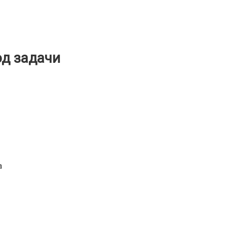
од задачи
а