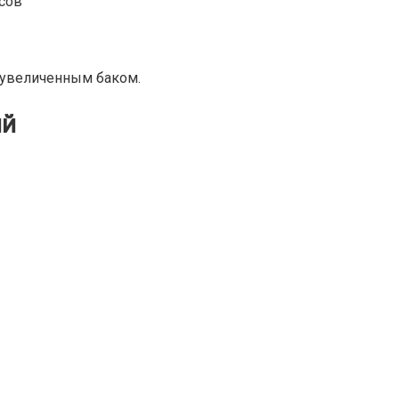
сов
 увеличенным баком.
ий