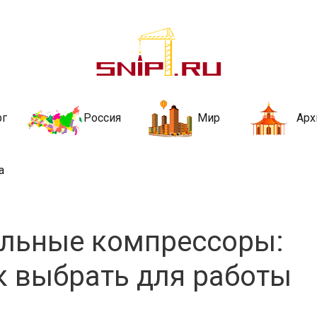
ительства и не
ии и за рубежом. Каждый день обновляются Новости строительства, ар
стройкой рубрики
рг
Россия
Мир
Арх
а
льные компрессоры:
к выбрать для работы