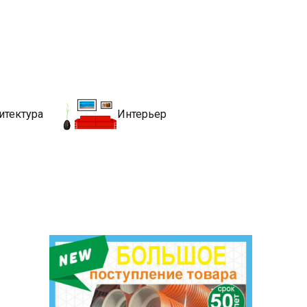
движимости
хитекутры, блгоустройства, недвижимости и другие связанные со
итектура
Интерьер