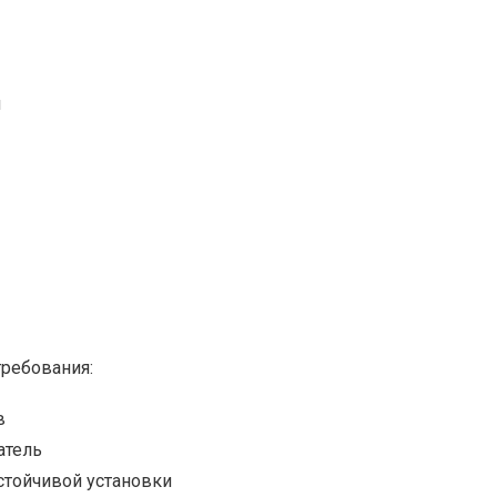
и
требования:
в
атель
тойчивой установки