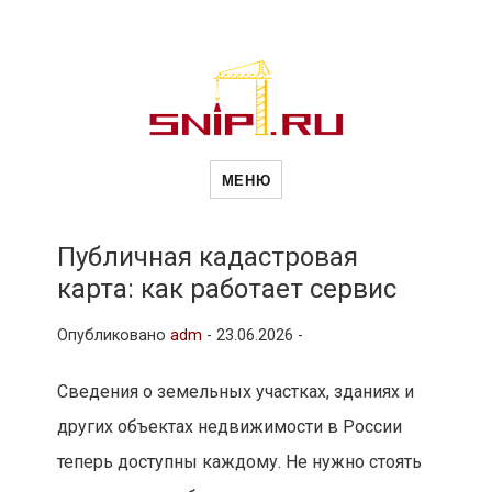
Новости
Сайт о строительной отрасли и
недвижимости в Россиии и за
МЕНЮ
рубежом. Каждый день
обновляются Новости
строительства, архитекутры,
строительств
блгоустройства, недвижимости и
другие связанные со стройкой
Публичная кадастровая
рубрики
карта: как работает сервис
и
Опубликовано
adm
-
23.06.2026 -
недвижимост
Сведения о земельных участках, зданиях и
других объектах недвижимости в России
теперь доступны каждому. Не нужно стоять