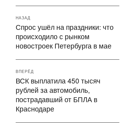
Навигация
НАЗАД
Спрос ушёл на праздники: что
Предыдущая
по
происходило с рынком
запись:
записям
новостроек Петербурга в мае
ВПЕРЁД
ВСК выплатила 450 тысяч
Следующая
рублей за автомобиль,
запись:
пострадавший от БПЛА в
Краснодаре