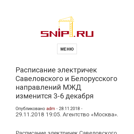
Новости
Сайт о строительной отрасли и
недвижимости в Россиии и за
МЕНЮ
рубежом. Каждый день
обновляются Новости
строительства, архитекутры,
строительств
блгоустройства, недвижимости и
другие связанные со стройкой
Расписание электричек
рубрики
Савеловского и Белорусского
и
направлений МЖД
изменится 3-6 декабря
недвижимост
Опубликовано
adm
-
28.11.2018 -
29.11.2018 19:05. Агентство «Москва».
Расписание электричек Савеловского