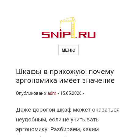
Новости
Сайт о строительной отрасли и
недвижимости в Россиии и за
МЕНЮ
рубежом. Каждый день
обновляются Новости
строительства, архитекутры,
строительств
блгоустройства, недвижимости и
другие связанные со стройкой
Шкафы в прихожую: почему
рубрики
эргономика имеет значение
и
Опубликовано
adm
-
15.05.2026 -
недвижимост
Даже дорогой шкаф может оказаться
неудобным, если не учитывать
эргономику. Разбираем, каким