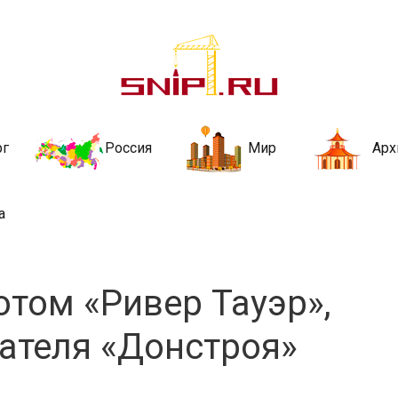
ительства и не
ии и за рубежом. Каждый день обновляются Новости строительства, ар
стройкой рубрики
рг
Россия
Мир
Арх
а
отом «Ривер Тауэр»,
ателя «Донстроя»