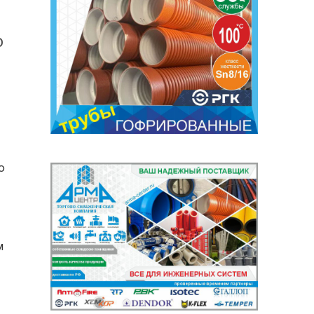
ю
ю
м