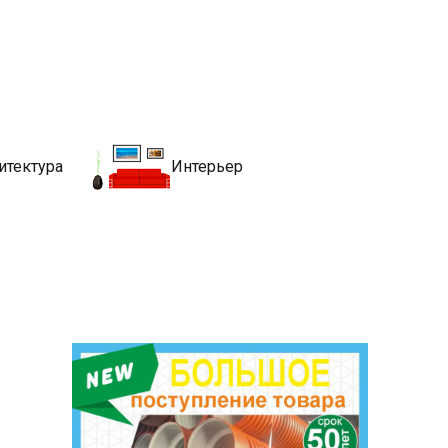
движимости
хитекутры, блгоустройства, недвижимости и другие связанные со
итектура
Интерьер