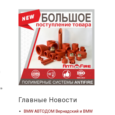
м
р»
Главные Новости
BMW АВТОДОМ Вернадский и BMW