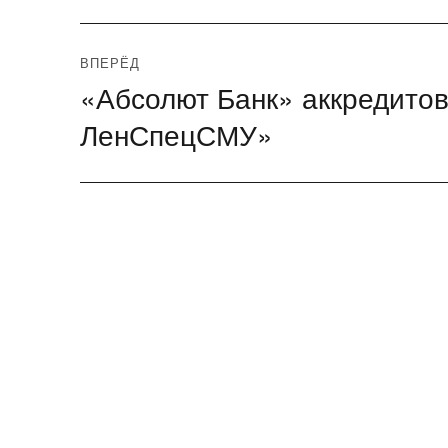
ВПЕРЁД
«Абсолют Банк» аккредито
Следующая
запись:
ЛенСпецСМУ»