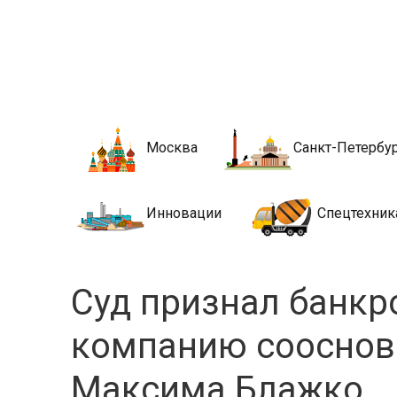
Новости стро
Сайт о строительной отрасли и недвижимости в Росси
Москва
Санкт-Петербу
Инновации
Спецтехник
Суд признал банкр
компанию сооснов
Максима Блажко