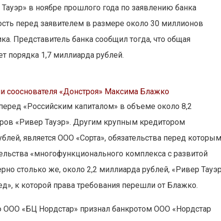
Тауэр» в ноябре прошлого года по заявлению банка
ость перед заявителем в размере около 30 миллионов
ка. Представитель банка сообщил тогда, что общая
т порядка 1,7 миллиарда рублей.
ии сооснователя «Донстроя» Максима Блажко
перед «Российским капиталом» в объеме около 8,2
оров «Ривер Тауэр». Другим крупным кредитором
ублей, является ООО «Сорта», обязательства перед которы
тельства «многофункционального комплекса с развитой
ерно столько же, около 2,2 миллиарда рублей, «Ривер Тауэ
», к которой права требования перешли от Блажко.
 ООО «БЦ Нордстар» признал банкротом ООО «Нордстар