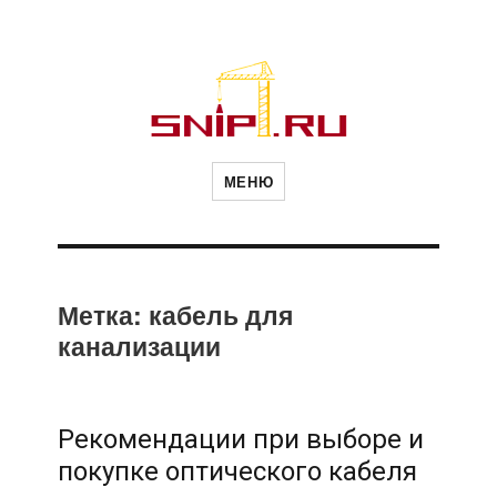
Новости
Сайт о строительной отрасли и
недвижимости в Россиии и за
МЕНЮ
рубежом. Каждый день
обновляются Новости
строительства, архитекутры,
строительств
блгоустройства, недвижимости и
другие связанные со стройкой
рубрики
и
Метка:
кабель для
канализации
недвижимост
Рекомендации при выборе и
покупке оптического кабеля