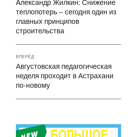
Александр Жилкин: Снижение
Предыдущая
по
теплопотерь – сегодня один из
запись:
записям
главных принципов
строительства
ВПЕРЁД
Августовская педагогическая
Следующая
неделя проходит в Астрахани
запись:
по-новому