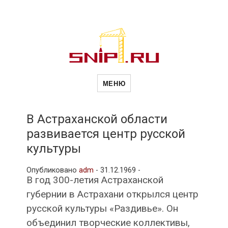
Новости
Сайт о строительной отрасли и
недвижимости в Россиии и за
МЕНЮ
рубежом. Каждый день
обновляются Новости
строительства, архитекутры,
строительств
блгоустройства, недвижимости и
другие связанные со стройкой
В Астраханской области
рубрики
развивается центр русской
и
культуры
Опубликовано
adm
-
31.12.1969 -
недвижимост
В год 300-летия Астраханской
губернии в Астрахани открылся центр
русской культуры «Раздивье». Он
объединил творческие коллективы,