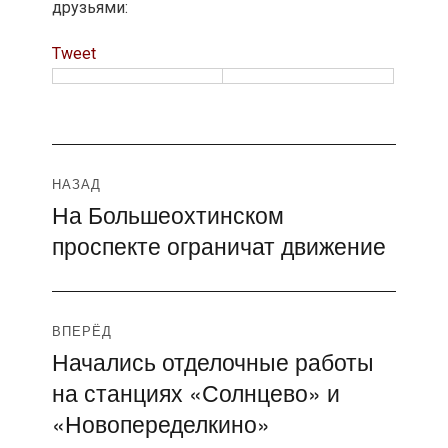
друзьями:
Tweet
Навигация
НАЗАД
На Большеохтинском
Предыдущая
по
проспекте ограничат движение
запись:
записям
ВПЕРЁД
Начались отделочные работы
Следующая
на станциях «Солнцево» и
запись:
«Новопеределкино»