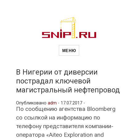
Новости
Сайт о строительной отрасли и
недвижимости в Россиии и за
МЕНЮ
рубежом. Каждый день
обновляются Новости
строительства, архитекутры,
строительств
блгоустройства, недвижимости и
другие связанные со стройкой
В Нигерии от диверсии
рубрики
пострадал ключевой
и
магистральный нефтепровод
Опубликовано
adm
-
17.07.2017 -
недвижимост
По сообщению агентства Bloomberg
со ссылкой на информацию по
телефону представителя компании-
оператора «Aiteo Exploration and