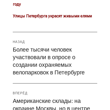
году
Улицы Петербурга украсят живыми елями
Навигация
НАЗАД
Более тысячи человек
Предыдущая
по
участвовали в опросе о
запись:
записям
создании охраняемых
велопарковок в Петербурге
ВПЕРЁД
Американские склады: на
Следующая
окраине Москвы, но в центре
запись: