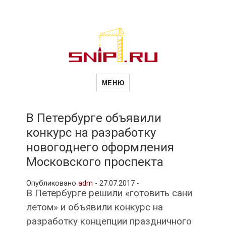
Новости
Сайт о строительной отрасли и
недвижимости в Россиии и за
МЕНЮ
рубежом. Каждый день
обновляются Новости
строительства, архитекутры,
строительств
блгоустройства, недвижимости и
другие связанные со стройкой
В Петербурге объявили
рубрики
конкурс на разработку
и
новогоднего оформления
Московского проспекта
недвижимост
Опубликовано
adm
-
27.07.2017 -
В Петербурге решили «готовить сани
летом» и объявили конкурс на
разработку концепции праздничного