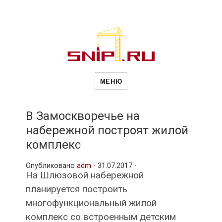
Новости
Сайт о строительной отрасли и
недвижимости в Россиии и за
МЕНЮ
рубежом. Каждый день
обновляются Новости
строительства, архитекутры,
строительств
блгоустройства, недвижимости и
другие связанные со стройкой
В Замоскворечье на
рубрики
набережной построят жилой
и
комплекс
Опубликовано
adm
-
31.07.2017 -
недвижимост
На Шлюзовой набережной
планируется построить
многофункциональный жилой
комплекс со встроенным детским