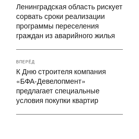
Ленинградская область рискует
Предыдущая
по
сорвать сроки реализации
запись:
записям
программы переселения
граждан из аварийного жилья
ВПЕРЁД
К Дню строителя компания
Следующая
«БФА-Девелопмент»
запись:
предлагает специальные
условия покупки квартир