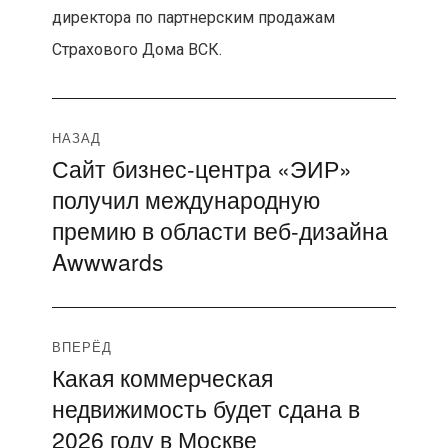
директора по партнерским продажам
Страхового Дома ВСК.
Навигация
НАЗАД
Сайт бизнес-центра «ЭИР»
Предыдущая
по
получил международную
запись:
записям
премию в области веб-дизайна
Awwwards
ВПЕРЁД
Какая коммерческая
Следующая
недвижимость будет сдана в
запись:
2026 году в Москве