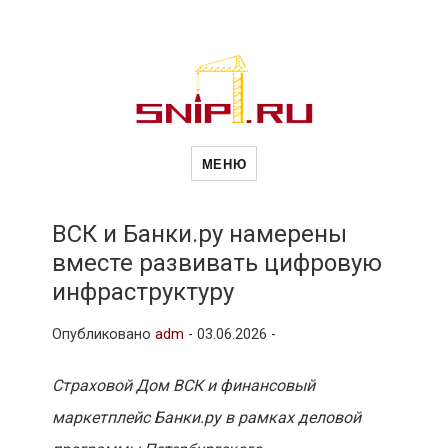
Новости
Сайт о строительной отрасли и
недвижимости в Россиии и за
МЕНЮ
рубежом. Каждый день
обновляются Новости
строительства, архитекутры,
строительств
блгоустройства, недвижимости и
другие связанные со стройкой
ВСК и Банки.ру намерены
рубрики
вместе развивать цифровую
и
инфраструктуру
Опубликовано
adm
-
03.06.2026 -
недвижимост
Страховой Дом ВСК и финансовый
маркетплейс Банки.ру в рамках деловой