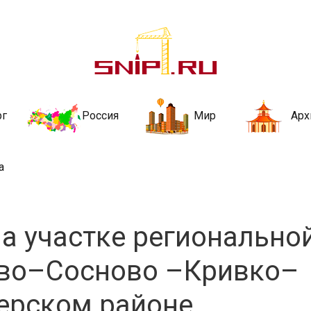
ительства и не
ии и за рубежом. Каждый день обновляются Новости строительства, ар
стройкой рубрики
рг
Россия
Мир
Арх
а
а участке регионально
ово–Сосново –Кривко–
ерском районе