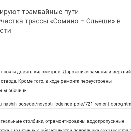
ируют трамвайные пути
частка трассы «Сомино – Ольеши» в
асти
ет почти девять километров. Дорожники заменили верхний
 отвода. Кроме того, в ходе ремонта переустроены
ены обочины.
sti-nashih-sosedei/novosti-lodeinoe-pole/721-remont-dorog.htm
игнальные столбики, отремонтированы водопропускные
етка. Гарантийные обязательства подрядчика сохраняются 