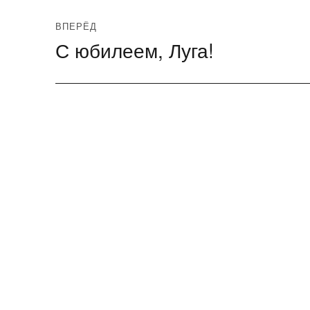
ВПЕРЁД
С юбилеем, Луга!
Следующая
запись: