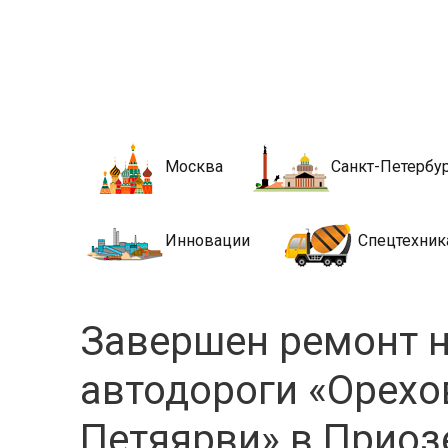
Новости стро
Сайт о строительной отрасли и недвижимости в Росси
Москва
Санкт-Петербу
Инновации
Спецтехник
Завершен ремонт н
автодороги «Орех
Петяярви» в Приоз