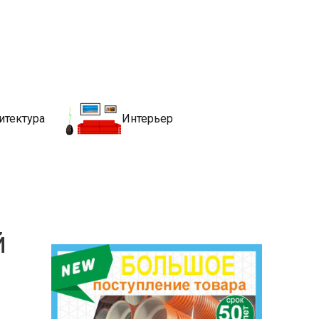
движимости
хитекутры, блгоустройства, недвижимости и другие связанные со
итектура
Интерьер
й