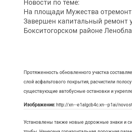
Новости по теме:
На площади Мужества отремонт
Завершен капитальный ремонт у
Бокситогорском районе Ленобл
Протяженность обновленного участка составля
слой асфальтового покрытия, расчистили полосу
существующие автобусные остановки и укрепл
Изображение:
http://xn--e1algcb4c.xn--p1ai/novo
Установлены также новые дорожные знаки и с
трубы. Нанесена горизонтальная дорожная разм