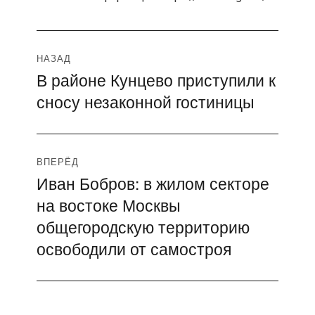
Навигация
НАЗАД
В районе Кунцево приступили к
Предыдущая
по
сносу незаконной гостиницы
запись:
записям
ВПЕРЁД
Иван Бобров: в жилом секторе
Следующая
на востоке Москвы
запись:
общегородскую территорию
освободили от самостроя