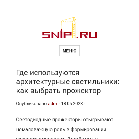
Новости
Сайт о строительной отрасли и
недвижимости в Россиии и за
МЕНЮ
рубежом. Каждый день
обновляются Новости
строительства, архитекутры,
строительств
блгоустройства, недвижимости и
другие связанные со стройкой
Где используются
рубрики
архитектурные светильники:
и
как выбрать прожектор
Опубликовано
adm
-
18.05.2023 -
недвижимост
Светодиодные прожекторы отыгрывают
немаловажную роль в формировании