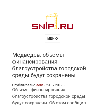
Новости
Сайт о строительной отрасли и
недвижимости в Россиии и за
МЕНЮ
рубежом. Каждый день
обновляются Новости
строительства, архитекутры,
строительств
блгоустройства, недвижимости и
другие связанные со стройкой
Медведев: объемы
рубрики
финансирования
и
благоустройства городской
среды будут сохранены
недвижимост
Опубликовано
adm
-
23.07.2017 -
Объемы финансирования
благоустройства городской среды
будут сохранены. Об этом сообщил