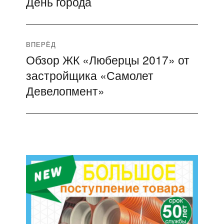
День города
записям
ВПЕРЁД
Обзор ЖК «Люберцы 2017» от
Следующая
застройщика «Самолет
запись:
Девелопмент»