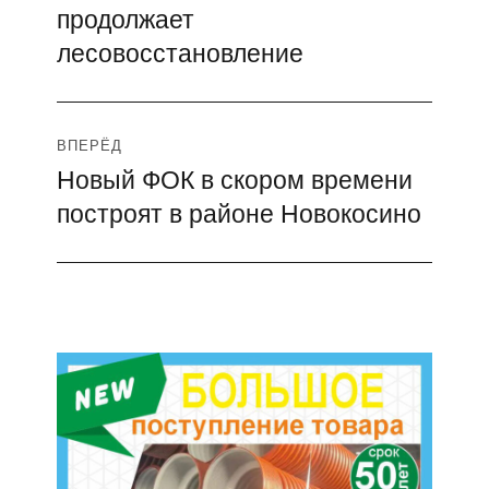
продолжает
запись:
записям
лесовосстановление
ВПЕРЁД
Новый ФОК в скором времени
Следующая
построят в районе Новокосино
запись: