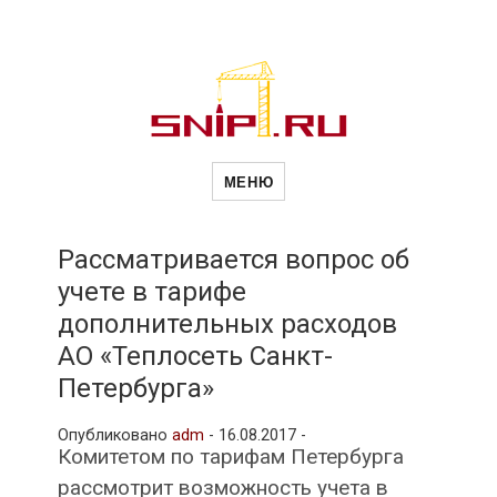
Новости
Сайт о строительной отрасли и
недвижимости в Россиии и за
МЕНЮ
рубежом. Каждый день
обновляются Новости
строительства, архитекутры,
строительств
блгоустройства, недвижимости и
другие связанные со стройкой
Рассматривается вопрос об
рубрики
учете в тарифе
и
дополнительных расходов
АО «Теплосеть Санкт-
недвижимост
Петербурга»
Опубликовано
adm
-
16.08.2017 -
Комитетом по тарифам Петербурга
рассмотрит возможность учета в