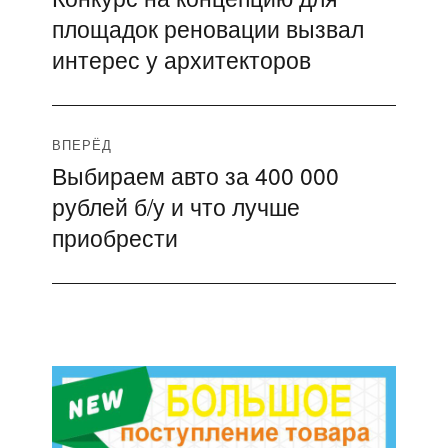
по
площадок реновации вызвал
запись:
записям
интерес у архитекторов
ВПЕРЁД
Выбираем авто за 400 000
Следующая
рублей б/у и что лучше
запись:
приобрести