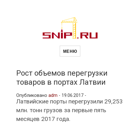
Новости
Сайт о строительной отрасли и
недвижимости в Россиии и за
МЕНЮ
рубежом. Каждый день
обновляются Новости
строительства, архитекутры,
строительств
блгоустройства, недвижимости и
другие связанные со стройкой
Рост объемов перегрузки
рубрики
товаров в портах Латвии
и
Опубликовано
adm
-
19.06.2017 -
Латвийские порты перегрузили 29,253
недвижимост
млн. тонн грузов за первые пять
месяцев 2017 года.