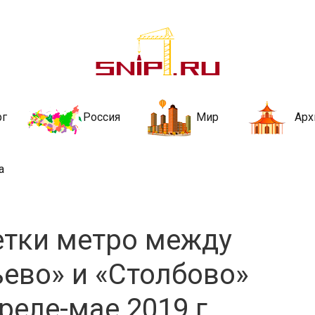
ительства и не
ии и за рубежом. Каждый день обновляются Новости строительства, ар
стройкой рубрики
рг
Россия
Мир
Арх
а
етки метро между
ево» и «Столбово»
реле-мае 2019 г.