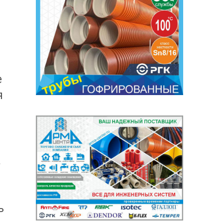
е
я
а
д
ь