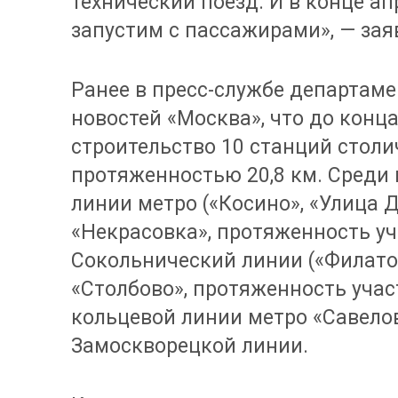
технический поезд. И в конце а
запустим с пассажирами», — зая
Ранее в пресс-службе департаме
новостей «Москва», что до конца
строительство 10 станций столи
протяженностью 20,8 км. Среди
линии метро («Косино», «Улица 
«Некрасовка», протяженность уча
Сокольнический линии («Филатов
«Столбово», протяженность учас
кольцевой линии метро «Савело
Замоскворецкой линии.