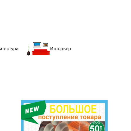
движимости
хитекутры, блгоустройства, недвижимости и другие связанные со
итектура
Интерьер