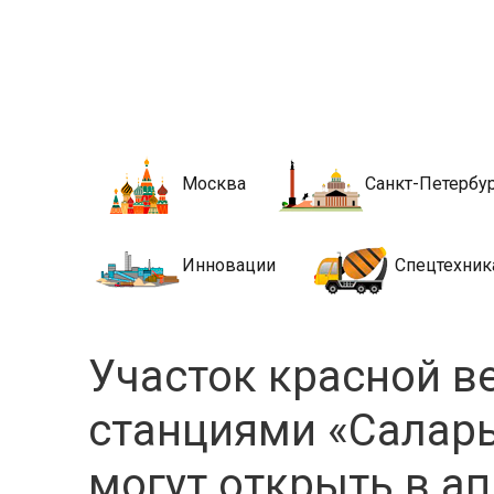
Новости стро
Сайт о строительной отрасли и недвижимости в Росси
Москва
Санкт-Петербу
Инновации
Спецтехник
Участок красной в
станциями «Саларь
могут открыть в ап