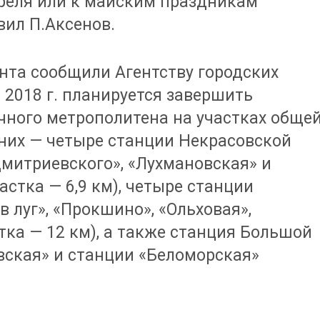
преля или к майским праздникам
вил П.Аксенов.
нта сообщили Агентству городских
 2018 г. планируется завершить
чного метрополитена на участках обще
 них — четыре станции Некрасовской
Дмитриевского», «Лухмановская» и
стка — 6,9 км), четыре станции
 луг», «Прокшино», «Ольховая»,
тка — 12 км), а также станция Большой
вская» и станции «Беломорская»