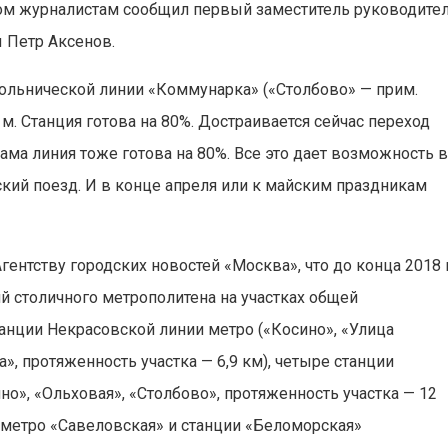
этом журналистам сообщил первый заместитель руководите
 Петр Аксенов.
кольнической линии «Коммунарка» («Столбово» — прим.
 м. Станция готова на 80%. Достраивается сейчас переход
ама линия тоже готова на 80%. Все это дает возможность 
ский поезд. И в конце апреля или к майским праздникам
ентству городских новостей «Москва», что до конца 2018 г
й столичного метрополитена на участках общей
танции Некрасовской линии метро («Косино», «Улица
, протяженность участка — 6,9 км), четыре станции
о», «Ольховая», «Столбово», протяженность участка — 12
 метро «Савеловская» и станции «Беломорская»