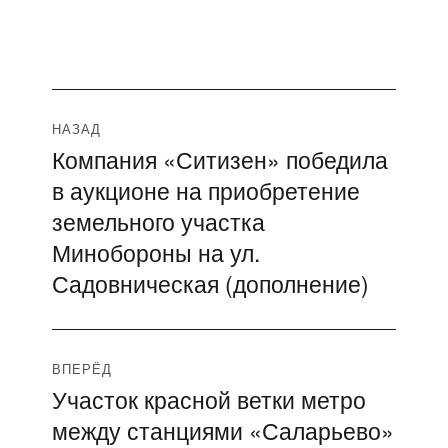
Навигация
НАЗАД
Компания «Ситизен» победила
Предыдущая
по
в аукционе на приобретение
запись:
записям
земельного участка
Минобороны на ул.
Садовническая (дополнение)
ВПЕРЁД
Участок красной ветки метро
Следующая
между станциями «Саларьево»
запись: