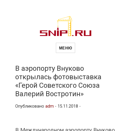
Новости
Сайт о строительной отрасли и
недвижимости в Россиии и за
МЕНЮ
рубежом. Каждый день
обновляются Новости
строительства, архитекутры,
строительств
блгоустройства, недвижимости и
другие связанные со стройкой
В аэропорту Внуково
рубрики
открылась фотовыставка
и
«Герой Советского Союза
Валерий Востротин»
недвижимост
Опубликовано
adm
-
15.11.2018 -
В Международном аэропорту Внуково