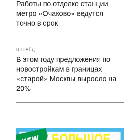
Работы по отделке станции
Предыдущая
по
метро «Очаково» ведутся
запись:
записям
точно в срок
ВПЕРЁД
В этом году предложения по
Следующая
новостройкам в границах
запись:
«старой» Москвы выросло на
20%