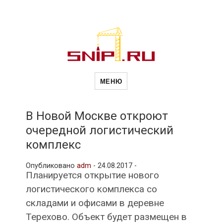
Новости
Сайт о строительной отрасли и
недвижимости в Россиии и за
МЕНЮ
рубежом. Каждый день
обновляются Новости
строительства, архитекутры,
строительств
блгоустройства, недвижимости и
другие связанные со стройкой
В Новой Москве откроют
рубрики
очередной логистический
и
комплекс
Опубликовано
adm
-
24.08.2017 -
недвижимост
Планируется открытие нового
логистического комплекса со
складами и офисами в деревне
Терехово. Объект будет размещен в